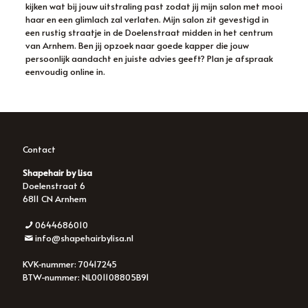
kijken wat bij jouw uitstraling past zodat jij mijn salon met mooi
haar en een glimlach zal verlaten. Mijn salon zit gevestigd in
een rustig straatje in de Doelenstraat midden in het centrum
van Arnhem. Ben jij opzoek naar goede kapper die jouw
persoonlijk aandacht en juiste advies geeft? Plan je afspraak
eenvoudig online in.
Contact
Shapehair by Lisa
Doelenstraat 6
6811 CN Arnhem
0644686010
info@shapehairbylisa.nl
KVK-nummer: 70417245
BTW-nummer: NL001108805B91