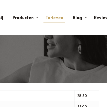
ij
Producten
Tarieven
Blog
Revie
28.50
55,00