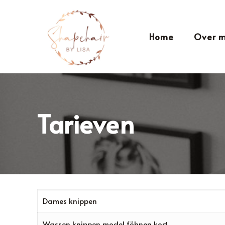
Home
Over m
Tarieven
Dames knippen
Wassen knippen model föhnen kort