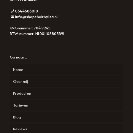
0644686010
info@shapehairbylisa.nl
KVK-nummer: 70417245
BTW-nummer: NL001108805B91
Ga naar…
Home
Over mij
Producten
Tarieven
Davines
Blog
Redken
Reviews
Salonvibes